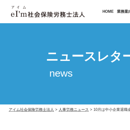
HOME
業務案
ニュースレタ
news
アイム社会保険労務士法人
>
人事労務ニュース
>
10月は中小企業退職