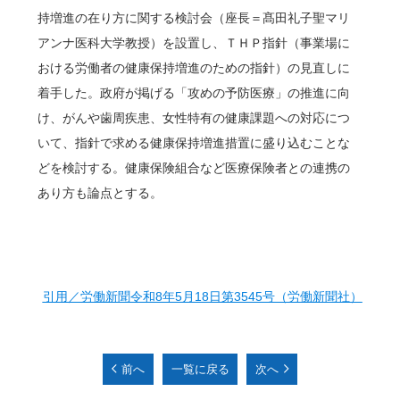
持増進の在り方に関する検討会（座長＝髙田礼子聖マリ
アンナ医科大学教授）を設置し、ＴＨＰ指針（事業場に
おける労働者の健康保持増進のための指針）の見直しに
着手した。政府が掲げる「攻めの予防医療」の推進に向
け、がんや歯周疾患、女性特有の健康課題への対応につ
いて、指針で求める健康保持増進措置に盛り込むことな
どを検討する。健康保険組合など医療保険者との連携の
あり方も論点とする。
引用／労働新聞令和8年5月18日第3545号（労働新聞社）
前へ
一覧に戻る
次へ