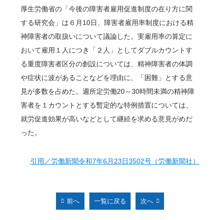
厚生労働省の「今後の障害者雇用促進制度の在り方に関
する研究会」は６月10日、障害者雇用率制度における精
神障害者の取扱いについて議論した。実雇用率の算定に
おいて雇用１人につき「２人」としてダブルカウントす
る重度障害者区分の創設については、精神障害者の体調
や症状に波があることなどを理由に、「困難」とする意
見が多数を占めた。週所定労働20～30時間未満の精神障
害者を１カウントとする暫定的な特例措置については、
就労促進効果が高いなどとして継続を求める意見がめだ
った。
引用／労働新聞令和7年6月23日3502号（労働新聞社）
前へ
一覧に戻る
次へ