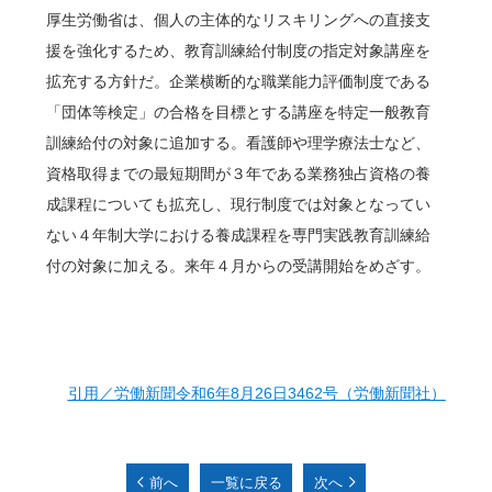
厚生労働省は、個人の主体的なリスキリングへの直接支
援を強化するため、教育訓練給付制度の指定対象講座を
拡充する方針だ。企業横断的な職業能力評価制度である
「団体等検定」の合格を目標とする講座を特定一般教育
訓練給付の対象に追加する。看護師や理学療法士など、
資格取得までの最短期間が３年である業務独占資格の養
成課程についても拡充し、現行制度では対象となってい
ない４年制大学における養成課程を専門実践教育訓練給
付の対象に加える。来年４月からの受講開始をめざす。
引用／労働新聞令和6年8月26日3462号（労働新聞社）
前へ
一覧に戻る
次へ