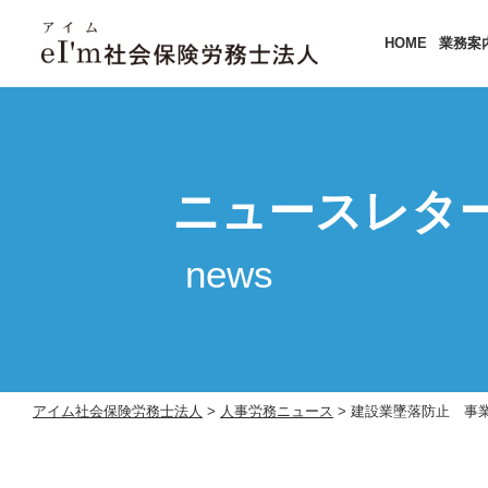
HOME
業務案
ニュースレタ
news
アイム社会保険労務士法人
>
人事労務ニュース
>
建設業墜落防止 事