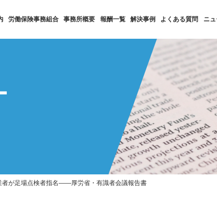
内
労働保険事務組合
事務所概要
報酬一覧
解決事例
よくある質問
ニュ
ー
業者が足場点検者指名――厚労省・有識者会議報告書