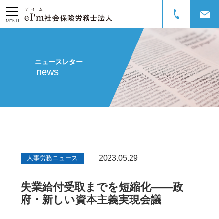
MENU
ニュースレター
news
2023.05.29
人事労務ニュース
失業給付受取までを短縮化――政
府・新しい資本主義実現会議