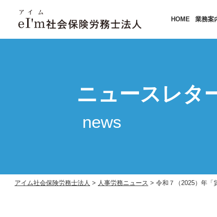
HOME
業務案
ニュースレタ
news
アイム社会保険労務士法人
>
人事労務ニュース
>
令和７（2025）年