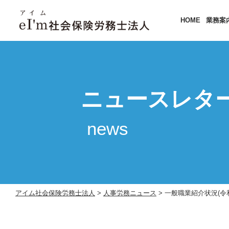
HOME
業務案
ニュースレタ
news
アイム社会保険労務士法人
>
人事労務ニュース
>
一般職業紹介状況(令