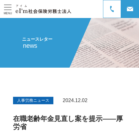
MENU
ニュースレター
news
2024.12.02
人事労務ニュース
在職老齢年金見直し案を提示――厚
労省