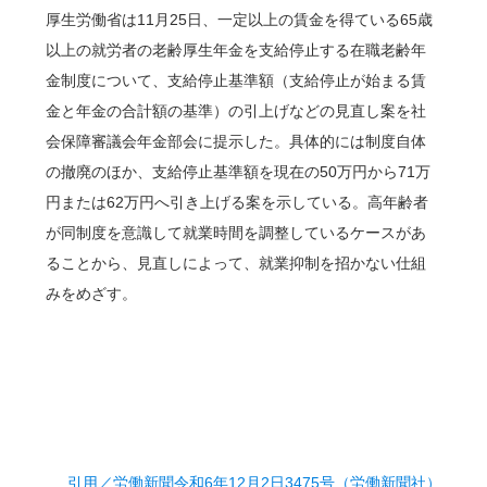
厚生労働省は11月25日、一定以上の賃金を得ている65歳
以上の就労者の老齢厚生年金を支給停止する在職老齢年
金制度について、支給停止基準額（支給停止が始まる賃
金と年金の合計額の基準）の引上げなどの見直し案を社
会保障審議会年金部会に提示した。具体的には制度自体
の撤廃のほか、支給停止基準額を現在の50万円から71万
円または62万円へ引き上げる案を示している。高年齢者
が同制度を意識して就業時間を調整しているケースがあ
ることから、見直しによって、就業抑制を招かない仕組
みをめざす。
引用／労働新聞令和6年12月2日3475号（労働新聞社）